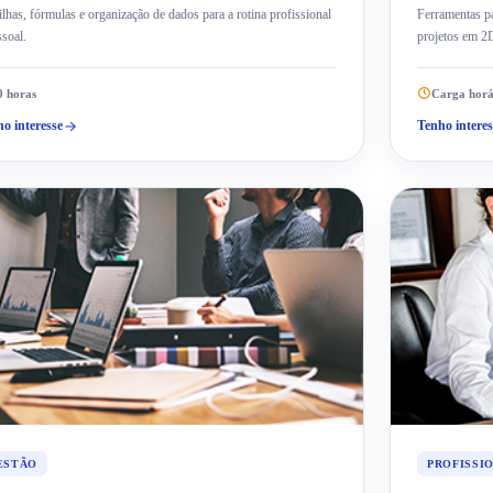
ilhas, fórmulas e organização de dados para a rotina profissional
Ferramentas pa
ssoal.
projetos em 2
0 horas
Carga horá
o interesse
Tenho interes
ESTÃO
PROFISSI