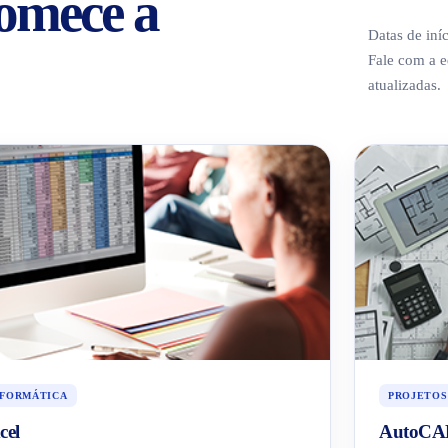
comece a
Datas de iní
Fale com a 
atualizadas.
NFORMÁTICA
PROJETOS
cel
AutoCAD