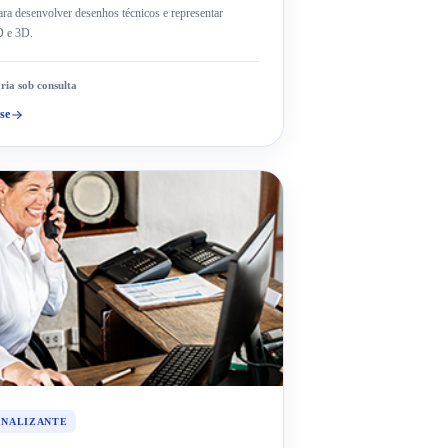
ra desenvolver desenhos técnicos e representar
D e 3D.
ria sob consulta
se
ONALIZANTE