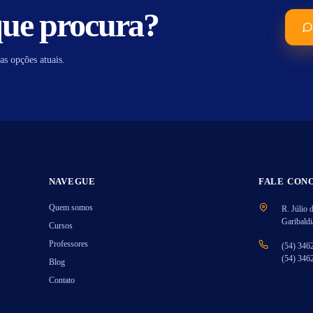
que procura?
as opções atuais.
NAVEGUE
FALE CON
Quem somos
R. Júlio 
Garibald
Cursos
Professores
(54) 346
(54) 346
Blog
Contato