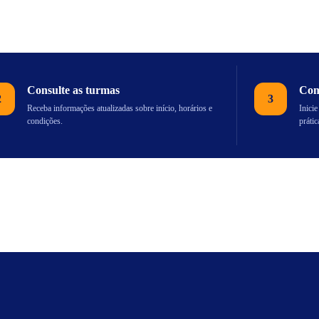
Consulte as turmas
Com
2
3
Receba informações atualizadas sobre início, horários e
Inici
condições.
prátic