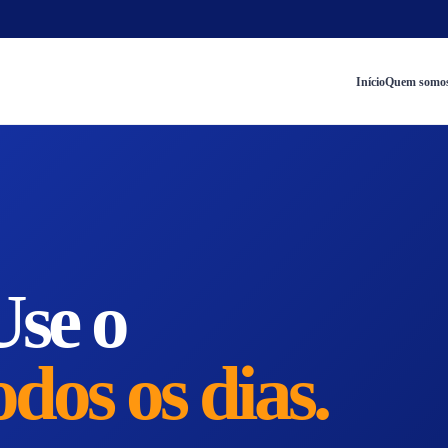
Início
Quem somo
Use o
odos os dias.