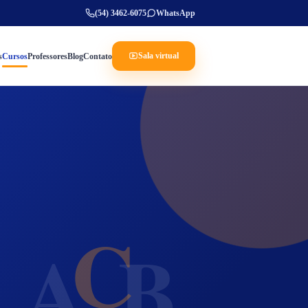
(54) 3462-6075
WhatsApp
Sala virtual
s
Cursos
Professores
Blog
Contato
C
A
B