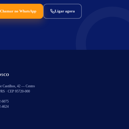
Chamar no WhatsApp
Ligar agora
OSCO
de Castilhos, 42 — Centro
i/RS · CEP 95720-000
2-6075
2-4624